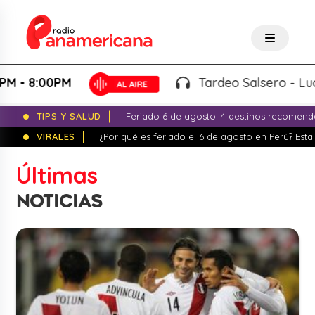
Tardeo Salsero - Lucho Micky |
4:00PM - 8:
TIPS Y SALUD
Feriado 6 de agosto: 4 destinos recomend
VIRALES
¿Por qué es feriado el 6 de agosto en Perú? Esta 
Últimas
NOTICIAS