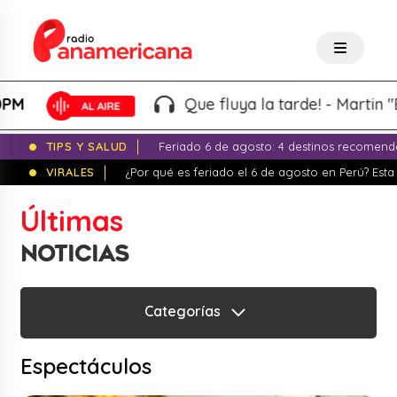
Que fluya la tarde! - Martin "El Wacho" |
1:00PM - 4
TIPS Y SALUD
Feriado 6 de agosto: 4 destinos recomend
VIRALES
¿Por qué es feriado el 6 de agosto en Perú? Esta 
Últimas
NOTICIAS
Categorías
Espectáculos