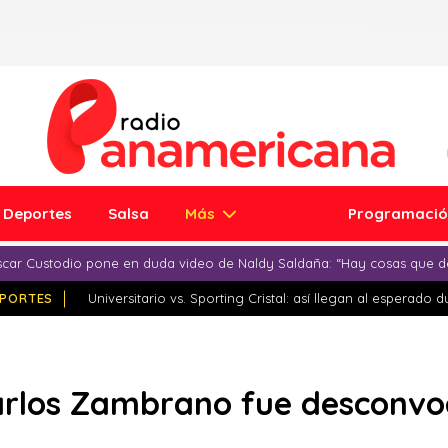
Deportes
Salsa
Más
Programaci
car Custodio pone en duda video de Naldy Saldaña: “Hay cosas que d
PORTES
Universitario vs. Sporting Cristal: así llegan al esperado 
Carlos Zambrano fue desconvo