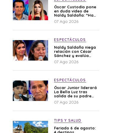
Óscar Custodio pone
en duda video de
Naldy Saldaña: “Hay
cosas que de repente
07 Ago 2026
se han editado”
ESPECTÁCULOS
Naldy Saldaña niega
relación con César
Sánchez y evalúa
denunciar a su
07 Ago 2026
esposa: “Es una
difamación”
ESPECTÁCULOS
Óscar Junior liderará
La Bella Luz tras
salida de su padre
por polémica con
07 Ago 2026
Naldy Saldaña
TIPS Y SALUD
Feriado 6 de agosto:
4 destinos