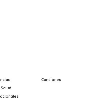
ncias
Canciones
y Salud
nacionales