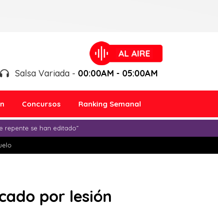
Salsa Variada -
00:00AM - 05:00AM
ón
Concursos
Ranking Semanal
e repente se han editado”
duelo
cado por lesión