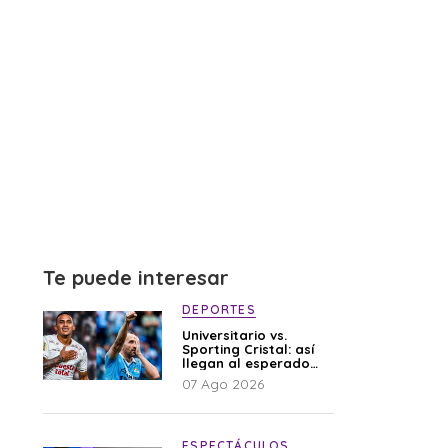
Te puede interesar
DEPORTES
Universitario vs.
Sporting Cristal: así
llegan al esperado
duelo
07 Ago 2026
ESPECTÁCULOS