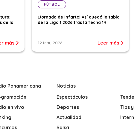
FÚTBOL
tura:
¡Jornada de infarto! Así quedó la tabla
s de la
de la Liga 1 2026 tras la fecha 14
er más
Leer más
12 May 2026
dio Panamericana
Noticias
ogramación
Espectáculos
Tende
io en vivo
Deportes
Tips 
nking
Actualidad
Inter
ncursos
Salsa