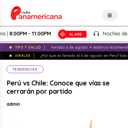
:00PM - 11:00PM
Noches de Fanta
TIPS Y SALUD
Feriado 6 de agosto: 4 destinos recomend
VIRALES
¿Por qué es feriado el 6 de agosto en Perú? Esta 
TENDENCIAS
Perú vs Chile: Conoce que vías se
cerrarán por partido
admin