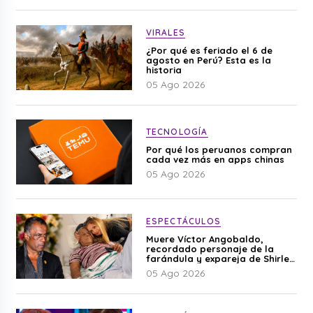
VIRALES
¿Por qué es feriado el 6 de
agosto en Perú? Esta es la
historia
05 Ago 2026
TECNOLOGÍA
Por qué los peruanos compran
cada vez más en apps chinas
05 Ago 2026
ESPECTÁCULOS
Muere Víctor Angobaldo,
recordado personaje de la
farándula y expareja de Shirley
Cherres
05 Ago 2026