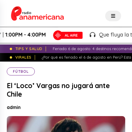
00PM - 4:00PM
Que fluya la tarde!
TIPS Y SALUD
Feriado 6 de agosto: 4 destinos recomend
VIRALES
¿Por qué es feriado el 6 de agosto en Perú? Esta 
FÚTBOL
El ‘Loco’ Vargas no jugará ante
Chile
admin