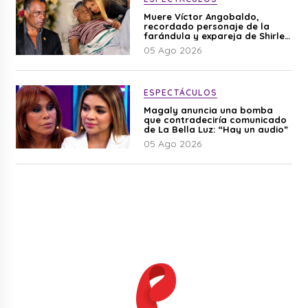
Muere Víctor Angobaldo,
recordado personaje de la
farándula y expareja de Shirley
Cherres
05 Ago 2026
ESPECTÁCULOS
Magaly anuncia una bomba
que contradeciría comunicado
de La Bella Luz: “Hay un audio”
05 Ago 2026