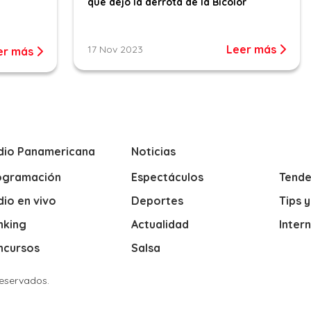
que dejó la derrota de la Bicolor
Leer más
17 Nov 2023
er más
dio Panamericana
Noticias
ogramación
Espectáculos
Tende
io en vivo
Deportes
Tips 
nking
Actualidad
Inter
ncursos
Salsa
Reservados.