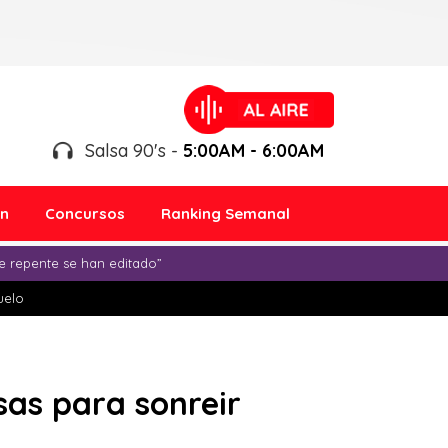
Salsa 90's -
5:00AM - 6:00AM
ón
Concursos
Ranking Semanal
e repente se han editado”
duelo
osas para sonreir