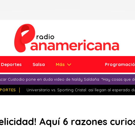
Deportes
Salsa
Más
Programaci
car Custodio pone en duda video de Naldy Saldaña: “Hay cosas que d
PORTES
Universitario vs. Sporting Cristal: así llegan al esperado 
 felicidad! Aquí 6 razones curi