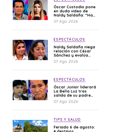
Óscar Custodio pone
en duda video de
Naldy Saldaña: “Hay
cosas que de repente
07 Ago 2026
se han editado”
ESPECTÁCULOS
Naldy Saldaña niega
relación con César
Sánchez y evalúa
denunciar a su
07 Ago 2026
esposa: “Es una
difamación”
ESPECTÁCULOS
Óscar Junior liderará
La Bella Luz tras
salida de su padre
por polémica con
07 Ago 2026
Naldy Saldaña
TIPS Y SALUD
Feriado 6 de agosto:
4 destinos