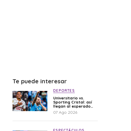
Te puede interesar
DEPORTES
Universitario vs.
Sporting Cristal: así
llegan al esperado
duelo
07 Ago 2026
ESPECTÁCULOS