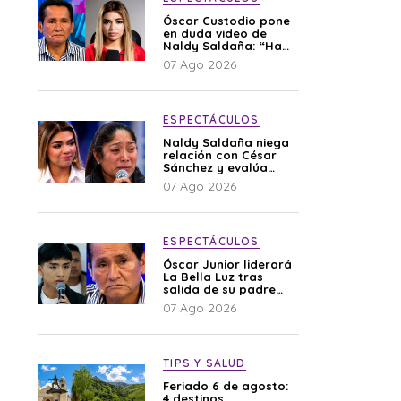
Óscar Custodio pone
en duda video de
Naldy Saldaña: “Hay
cosas que de repente
07 Ago 2026
se han editado”
ESPECTÁCULOS
Naldy Saldaña niega
relación con César
Sánchez y evalúa
denunciar a su
07 Ago 2026
esposa: “Es una
difamación”
ESPECTÁCULOS
Óscar Junior liderará
La Bella Luz tras
salida de su padre
por polémica con
07 Ago 2026
Naldy Saldaña
TIPS Y SALUD
Feriado 6 de agosto:
4 destinos