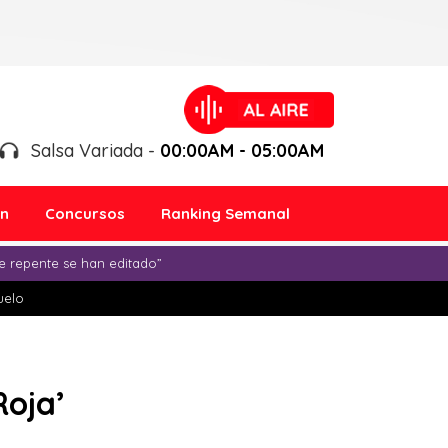
Salsa Variada -
00:00AM - 05:00AM
ón
Concursos
Ranking Semanal
e repente se han editado”
duelo
Roja’