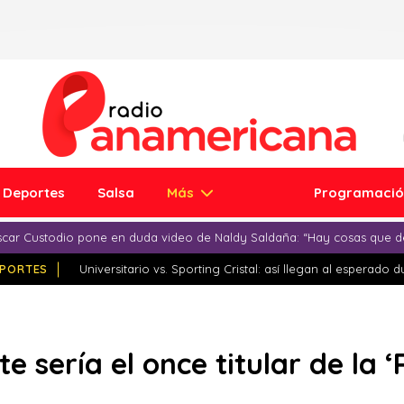
Deportes
Salsa
Más
Programaci
car Custodio pone en duda video de Naldy Saldaña: “Hay cosas que d
PORTES
Universitario vs. Sporting Cristal: así llegan al esperado 
te sería el once titular de la ‘