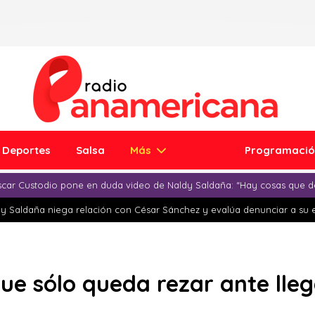
Deportes
Salsa
Más
Programaci
car Custodio pone en duda video de Naldy Saldaña: “Hay cosas que d
y Saldaña niega relación con César Sánchez y evalúa denunciar a su 
ue sólo queda rezar ante lle