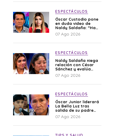
ESPECTÁCULOS
Óscar Custodio pone
en duda video de
Naldy Saldaña: “Hay
cosas que de repente
07 Ago 2026
se han editado”
ESPECTÁCULOS
Naldy Saldaña niega
relación con César
Sánchez y evalúa
denunciar a su
07 Ago 2026
esposa: “Es una
difamación”
ESPECTÁCULOS
Óscar Junior liderará
La Bella Luz tras
salida de su padre
por polémica con
07 Ago 2026
Naldy Saldaña
TIPS Y SALUD