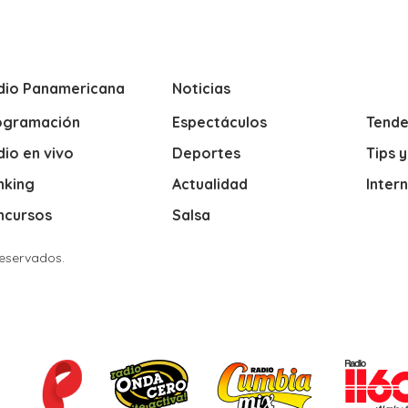
dio Panamericana
Noticias
ogramación
Espectáculos
Tende
io en vivo
Deportes
Tips 
nking
Actualidad
Inter
ncursos
Salsa
Reservados.