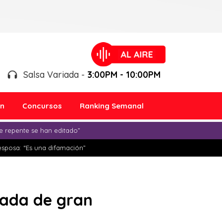
Salsa Variada -
3:00PM - 10:00PM
ón
Concursos
Ranking Semanal
e repente se han editado”
esposa: “Es una difamación”
gada de gran