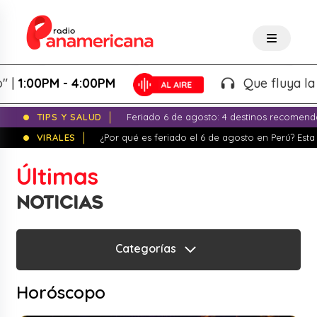
- 4:00PM
Que fluya la tarde! - Ma
TIPS Y SALUD
Feriado 6 de agosto: 4 destinos recomend
VIRALES
¿Por qué es feriado el 6 de agosto en Perú? Esta 
Últimas
NOTICIAS
Categorías
Horóscopo