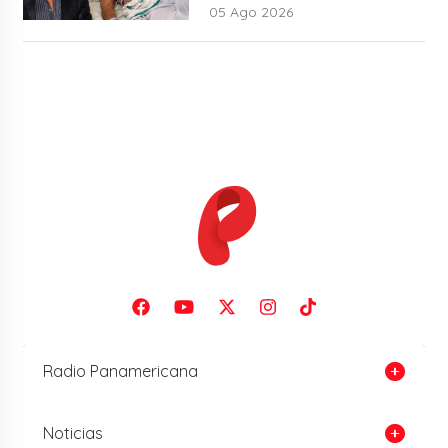
Cherres
05 Ago 2026
Radio Panamericana
Noticias