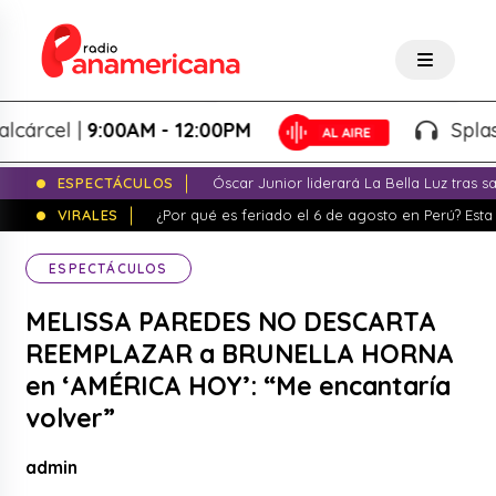
el |
9:00AM - 12:00PM
Splash! - G
ESPECTÁCULOS
Óscar Junior liderará La Bella Luz tras 
VIRALES
¿Por qué es feriado el 6 de agosto en Perú? Esta 
ESPECTÁCULOS
MELISSA PAREDES NO DESCARTA
REEMPLAZAR a BRUNELLA HORNA
en ‘AMÉRICA HOY’: “Me encantaría
volver”
admin