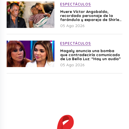
ESPECTÁCULOS
Muere Víctor Angobaldo,
recordado personaje de la
farándula y expareja de Shirley
Cherres
05 Ago 2026
ESPECTÁCULOS
Magaly anuncia una bomba
que contradeciría comunicado
de La Bella Luz: “Hay un audio”
05 Ago 2026