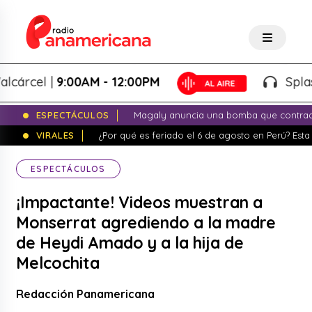
cel |
9:00AM - 12:00PM
Splash! - 
ESPECTÁCULOS
Magaly anuncia una bomba que contrade
VIRALES
¿Por qué es feriado el 6 de agosto en Perú? Esta 
ESPECTÁCULOS
¡Impactante! Videos muestran a
Monserrat agrediendo a la madre
de Heydi Amado y a la hija de
Melcochita
Redacción Panamericana