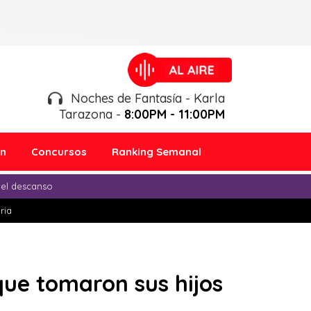
Noches de Fantasía - Karla
Tarazona -
8:00PM - 11:00PM
ón
Concursos
Ranking Semanal
 el descanso
ria
que tomaron sus hijos