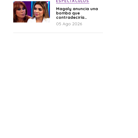
ESPECTÁCULOS
Magaly anuncia una
bomba que
contradeciría
comunicado de La
05 Ago 2026
Bella Luz: “Hay un
audio”