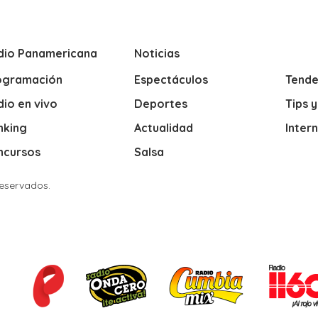
dio Panamericana
Noticias
ogramación
Espectáculos
Tende
io en vivo
Deportes
Tips 
nking
Actualidad
Inter
ncursos
Salsa
Reservados.