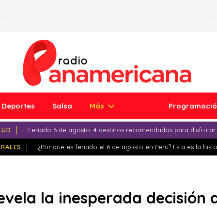
Deportes
Salsa
Más
Programaci
LUD
Feriado 6 de agosto: 4 destinos recomendados para disfrutar
IRALES
¿Por qué es feriado el 6 de agosto en Perú? Esta es la histo
vela la inesperada decisión 