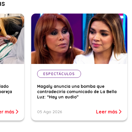
as
ESPECTÁCULOS
dado
Magaly anuncia una bomba que
pareja
contradeciría comunicado de La Bella
Luz: “Hay un audio”
er más
Leer más
05 Ago 2026