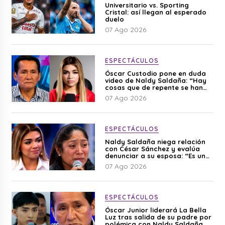
Universitario vs. Sporting
Cristal: así llegan al esperado
duelo
07 Ago 2026
ESPECTÁCULOS
Óscar Custodio pone en duda
video de Naldy Saldaña: “Hay
cosas que de repente se han
editado”
07 Ago 2026
ESPECTÁCULOS
Naldy Saldaña niega relación
con César Sánchez y evalúa
denunciar a su esposa: “Es una
difamación”
07 Ago 2026
ESPECTÁCULOS
Óscar Junior liderará La Bella
Luz tras salida de su padre por
polémica con Naldy Saldaña