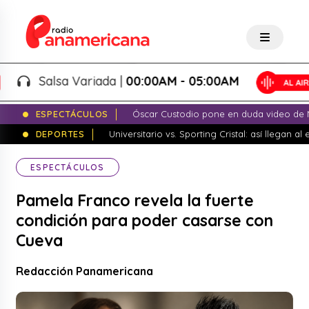
Salsa Variada |
00:00AM - 05:00AM
ESPECTÁCULOS
Óscar Custodio pone en duda video de N
DEPORTES
Universitario vs. Sporting Cristal: así llegan a
ESPECTÁCULOS
Pamela Franco revela la fuerte
condición para poder casarse con
Cueva
Redacción Panamericana