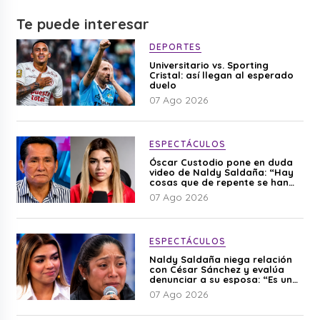
Te puede interesar
DEPORTES
Universitario vs. Sporting
Cristal: así llegan al esperado
duelo
07 Ago 2026
ESPECTÁCULOS
Óscar Custodio pone en duda
video de Naldy Saldaña: “Hay
cosas que de repente se han
editado”
07 Ago 2026
ESPECTÁCULOS
Naldy Saldaña niega relación
con César Sánchez y evalúa
denunciar a su esposa: “Es una
difamación”
07 Ago 2026