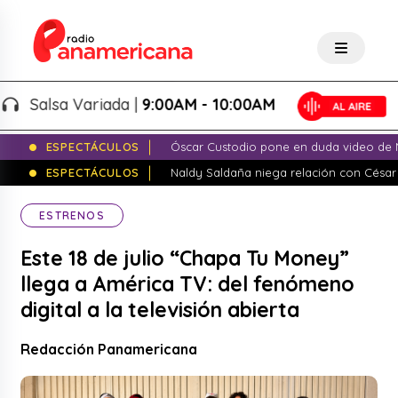
lsa Variada |
9:00AM - 10:00AM
ESPECTÁCULOS
Óscar Custodio pone en duda video de N
ESPECTÁCULOS
Naldy Saldaña niega relación con César
ESTRENOS
Este 18 de julio “Chapa Tu Money”
llega a América TV: del fenómeno
digital a la televisión abierta
Redacción Panamericana