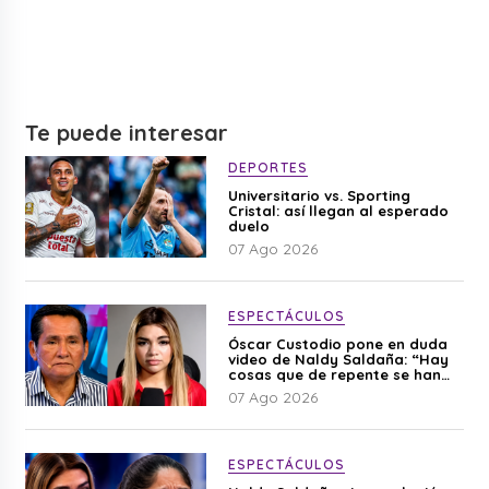
Te puede interesar
DEPORTES
Universitario vs. Sporting
Cristal: así llegan al esperado
duelo
07 Ago 2026
ESPECTÁCULOS
Óscar Custodio pone en duda
video de Naldy Saldaña: “Hay
cosas que de repente se han
editado”
07 Ago 2026
ESPECTÁCULOS