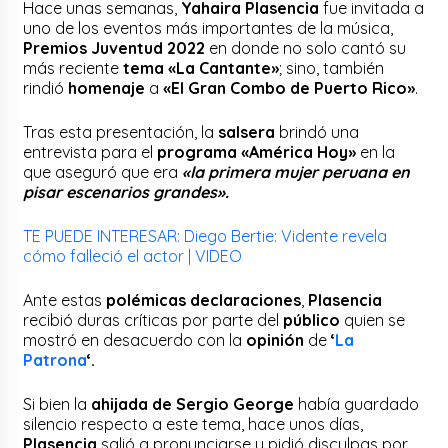
Hace unas semanas,
Yahaira Plasencia
fue invitada a
uno de los eventos más importantes de la música,
Premios Juventud 2022
en donde no solo cantó su
más reciente
tema «La Cantante»
; sino, también
rindió
homenaje
a
«El Gran Combo de Puerto Rico»
.
Tras esta presentación, la
salsera
brindó una
entrevista para el
programa «América Hoy»
en la
que aseguró que era
«la primera mujer peruana en
pisar escenarios grandes».
TE PUEDE INTERESAR: Diego Bertie: Vidente revela
cómo falleció el actor | VIDEO
Ante estas
polémicas declaraciones
,
Plasencia
recibió duras críticas por parte del
público
quien se
mostró en desacuerdo con la
opinión
de
‘
La
Patrona
‘.
Si bien la
ahijada de Sergio George
había guardado
silencio respecto a este tema, hace unos días,
Plasencia
salió a pronunciarse y pidió disculpas por