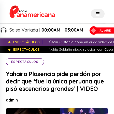
Salsa Variada |
00:00AM - 05:00AM
ESPECTÁCULOS
Óscar Custodio pone en duda video de N
ESPECTÁCULOS
Naldy Saldaña niega relación con César
ESPECTÁCULOS
Yahaira Plasencia pide perdón por
decir que ‘fue la única peruana que
pisó escenarios grandes’ | VIDEO
admin