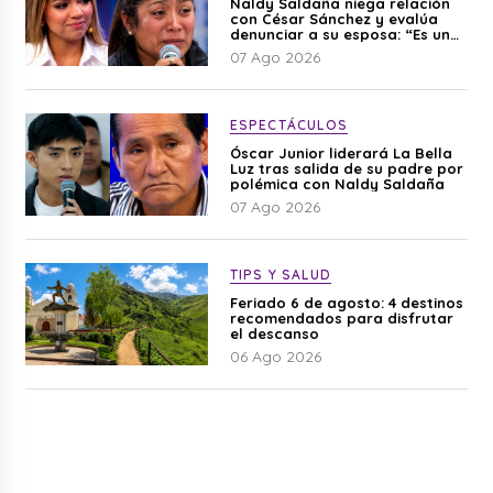
Naldy Saldaña niega relación
con César Sánchez y evalúa
denunciar a su esposa: “Es una
difamación”
07 Ago 2026
ESPECTÁCULOS
Óscar Junior liderará La Bella
Luz tras salida de su padre por
polémica con Naldy Saldaña
07 Ago 2026
TIPS Y SALUD
Feriado 6 de agosto: 4 destinos
recomendados para disfrutar
el descanso
06 Ago 2026