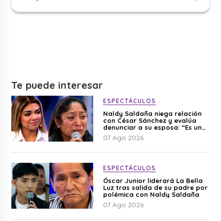
Te puede interesar
ESPECTÁCULOS
Naldy Saldaña niega relación
con César Sánchez y evalúa
denunciar a su esposa: “Es una
difamación”
07 Ago 2026
ESPECTÁCULOS
Óscar Junior liderará La Bella
Luz tras salida de su padre por
polémica con Naldy Saldaña
07 Ago 2026