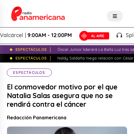
árcel |
9:00AM - 12:00PM
Splash! 
ESPECTÁCULOS
Óscar Junior liderará La Bella Luz tras 
ESPECTÁCULOS
Naldy Saldaña niega relación con César
ESPECTÁCULOS
El conmovedor motivo por el que
Natalia Salas asegura que no se
rendirá contra el cáncer
Redacción Panamericana