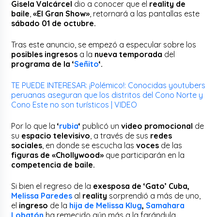
Gisela Valcárcel
dio a conocer que el
reality de
baile
,
«El Gran Show»
, retornará a las pantallas este
sábado 01 de octubre.
Tras este anuncio, se empezó a especular sobre los
posibles ingresos
a la
nueva temporada
del
programa de la ‘
Señito
‘.
TE PUEDE INTERESAR:
¡Polémico!: Conocidas youtubers
peruanas aseguran que los distritos del Cono Norte y
Cono Este no son turísticos | VIDEO
Por lo que la
‘
rubia
‘
publicó un
video promocional
de
su
espacio televisivo
, a través de sus
redes
sociales
, en donde se escucha las
voces
de las
figuras de «Chollywood»
que participarán en la
competencia de baile.
Si bien el regreso de la
exesposa de ‘Gato’ Cuba,
Melissa Paredes
al
reality
sorprendió a más de uno,
el
ingreso
de la
hija de Melissa Klug
,
Samahara
Lobatón
ha remecido aún más a la farándula.