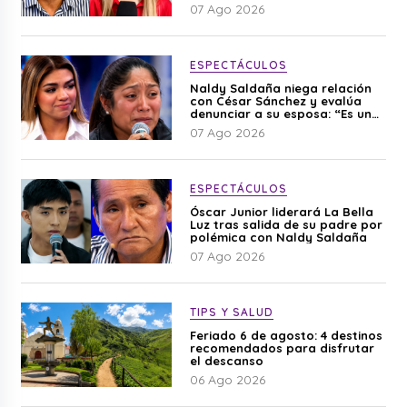
editado”
07 Ago 2026
ESPECTÁCULOS
Naldy Saldaña niega relación
con César Sánchez y evalúa
denunciar a su esposa: “Es una
difamación”
07 Ago 2026
ESPECTÁCULOS
Óscar Junior liderará La Bella
Luz tras salida de su padre por
polémica con Naldy Saldaña
07 Ago 2026
TIPS Y SALUD
Feriado 6 de agosto: 4 destinos
recomendados para disfrutar
el descanso
06 Ago 2026