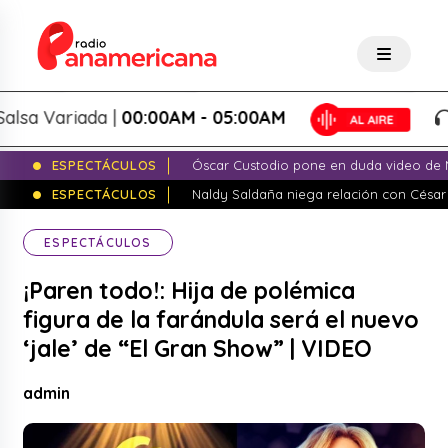
a Variada |
00:00AM - 05:00AM
Sa
ESPECTÁCULOS
Óscar Custodio pone en duda video de N
ESPECTÁCULOS
Naldy Saldaña niega relación con César
ESPECTÁCULOS
¡Paren todo!: Hija de polémica
figura de la farándula será el nuevo
‘jale’ de “El Gran Show” | VIDEO
admin