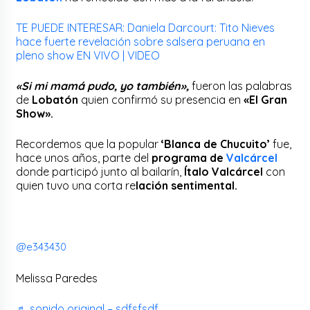
TE PUEDE INTERESAR: Daniela Darcourt: Tito Nieves
hace fuerte revelación sobre salsera peruana en
pleno show EN VIVO | VIDEO
«Si mi mamá pudo, yo también»,
fueron las palabras
de
Lobatón
quien confirmó su presencia en
«El Gran
Show».
Recordemos que la popular
‘Blanca de Chucuito’
fue,
hace unos años, parte del
programa de
Valcárcel
donde participó junto al bailarín,
Ítalo Valcárcel
con
quien tuvo una corta re
lación sentimental.
@e343430
Melissa Paredes
♬ sonido original – sdfsfsdf