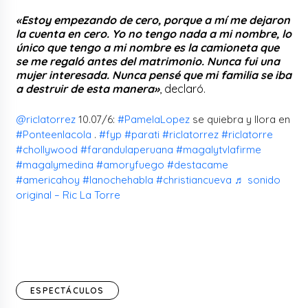
«Estoy empezando de cero, porque a mí me dejaron
la cuenta en cero. Yo no tengo nada a mi nombre, lo
único que tengo a mi nombre es la camioneta que
se me regaló antes del matrimonio. Nunca fui una
mujer interesada. Nunca pensé que mi familia se iba
a destruir de esta manera»
, declaró.
@riclatorrez
10.07/6:
#PamelaLopez
se quiebra y llora en
#Ponteenlacola
.
#fyp
#parati
#riclatorrez
#riclatorre
#chollywood
#farandulaperuana
#magalytvlafirme
#magalymedina
#amoryfuego
#destacame
#americahoy
#lanochehabla
#christiancueva
♬ sonido
original – Ric La Torre
ESPECTÁCULOS