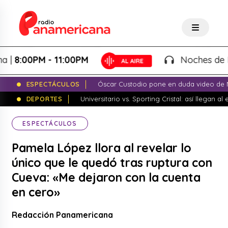
00PM - 11:00PM
Noches de Fantas
ESPECTÁCULOS
Óscar Custodio pone en duda video de N
DEPORTES
Universitario vs. Sporting Cristal: así llegan a
ESPECTÁCULOS
Pamela López llora al revelar lo
único que le quedó tras ruptura con
Cueva: «Me dejaron con la cuenta
en cero»
Redacción Panamericana