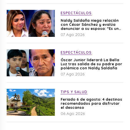
ESPECTÁCULOS
Naldy Saldaña niega relación
con César Sánchez y evalúa
denunciar a su esposa: “Es una
difamación”
07 Ago 2026
ESPECTÁCULOS
Óscar Junior liderará La Bella
Luz tras salida de su padre por
polémica con Naldy Saldaña
07 Ago 2026
TIPS Y SALUD
Feriado 6 de agosto: 4 destinos
recomendados para disfrutar
el descanso
06 Ago 2026