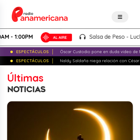
Salsa de Peso - Lucho Micky |
10:00AM - 
ESPECTÁCULOS
Óscar Custodio pone en duda video de N
ESPECTÁCULOS
Naldy Saldaña niega relación con César
Últimas
NOTICIAS