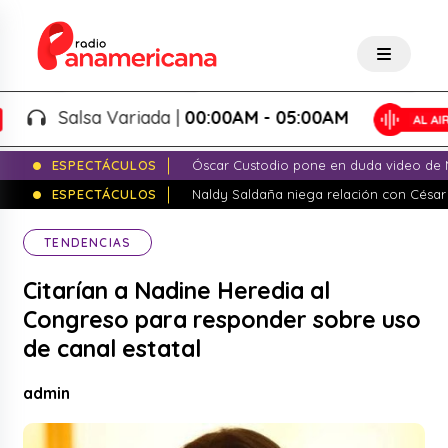
Salsa Variada |
00:00AM - 05:00AM
ESPECTÁCULOS
Óscar Custodio pone en duda video de N
ESPECTÁCULOS
Naldy Saldaña niega relación con César
TENDENCIAS
Citarían a Nadine Heredia al
Congreso para responder sobre uso
de canal estatal
admin