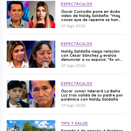
ESPECTÁCULOS
Óscar Custodio pone en duda
video de Naldy Saldaña: “Hay
cosas que de repente se han
editado”
07 Ago 2026
ESPECTÁCULOS
Naldy Saldaña niega relación
con César Sánchez y evalúa
denunciar a su esposa: “Es una
difamación”
07 Ago 2026
ESPECTÁCULOS
Óscar Junior liderará La Bella
Luz tras salida de su padre por
polémica con Naldy Saldaña
07 Ago 2026
TIPS Y SALUD
Feriado 6 de agosto: 4 destinos