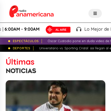
M
Lo Mejor de Levantados |
6:00
ESPECTÁCULOS
Óscar Custodio pone en duda video de N
DEPORTES
Universitario vs. Sporting Cristal: así llegan a
Últimas
NOTICIAS