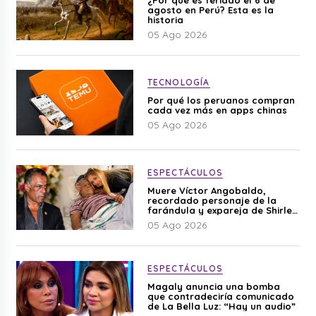
agosto en Perú? Esta es la
historia
05 Ago 2026
TECNOLOGÍA
Por qué los peruanos compran
cada vez más en apps chinas
05 Ago 2026
ESPECTÁCULOS
Muere Víctor Angobaldo,
recordado personaje de la
farándula y expareja de Shirley
Cherres
05 Ago 2026
ESPECTÁCULOS
Magaly anuncia una bomba
que contradeciría comunicado
de La Bella Luz: “Hay un audio”