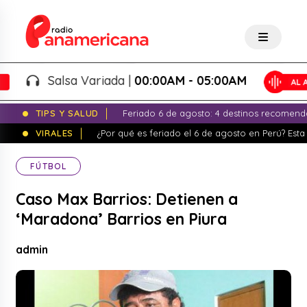
Salsa Variada |
00:00AM - 05:00AM
TIPS Y SALUD
Feriado 6 de agosto: 4 destinos recomend
VIRALES
¿Por qué es feriado el 6 de agosto en Perú? Esta 
FÚTBOL
Caso Max Barrios: Detienen a
‘Maradona’ Barrios en Piura
admin