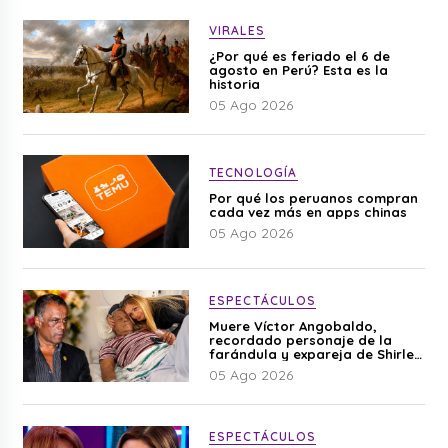
VIRALES
¿Por qué es feriado el 6 de
agosto en Perú? Esta es la
historia
05 Ago 2026
TECNOLOGÍA
Por qué los peruanos compran
cada vez más en apps chinas
05 Ago 2026
ESPECTÁCULOS
Muere Víctor Angobaldo,
recordado personaje de la
farándula y expareja de Shirley
Cherres
05 Ago 2026
ESPECTÁCULOS