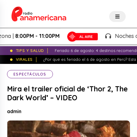
|
8:00PM - 11:00PM
Noches de Fan
TIPS Y SALUD
Feriado 6 de agosto: 4 destinos recomend
VIRALES
¿Por qué es feriado el 6 de agosto en Perú? Esta 
ESPECTÁCULOS
Mira el trailer oficial de ‘Thor 2, The
Dark World’ – VIDEO
admin