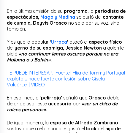
En la última emisión de su
programa
, la
periodista de
espectáculos,
Magaly Medina
se burló del
cantante
de cumbia, Deyvis Orosco
no solo por su voz; sino
también,
Y es que la popular
‘
Urraca
‘
atacó el
aspecto físico
del
yerno de su examiga, Jessica Newton
a quien le
pidió
«no continuar lentes oscuros porque no era
Maluma o J Balvin».
TE PUEDE INTERESAR: ¡Fuerte!: Hija de Tommy Portugal
explota y hace fuerte confesión sobre Gisela
Valcárcel | VIDEO
En esa línea, la
‘pelirroja’
señaló que
Orosco
debía
dejar de usar este
accesorio
por
«ser un chico de
raíces peruanas».
De igual manera, la
esposa de Alfredo Zambrano
sostuvo que a ella nunca le gustó el
look
del
hijo de