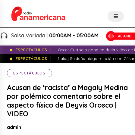
Salsa Variada |
00:00AM - 05:00AM
ESPECTÁCULOS
Óscar Custodio pone en duda video de N
ESPECTÁCULOS
Naldy Saldaña niega relación con César
ESPECTÁCULOS
Acusan de ‘racista’ a Magaly Medina
por polémico comentario sobre el
aspecto físico de Deyvis Orosco |
VIDEO
admin