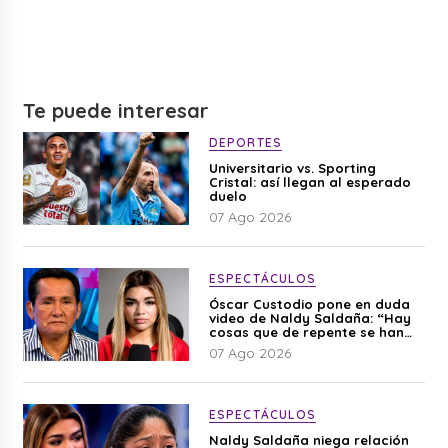
Te puede interesar
DEPORTES
Universitario vs. Sporting
Cristal: así llegan al esperado
duelo
07 Ago 2026
ESPECTÁCULOS
Óscar Custodio pone en duda
video de Naldy Saldaña: “Hay
cosas que de repente se han
editado”
07 Ago 2026
ESPECTÁCULOS
Naldy Saldaña niega relación