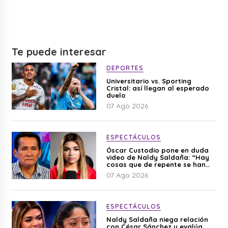
Te puede interesar
DEPORTES
Universitario vs. Sporting
Cristal: así llegan al esperado
duelo
07 Ago 2026
ESPECTÁCULOS
Óscar Custodio pone en duda
video de Naldy Saldaña: “Hay
cosas que de repente se han
editado”
07 Ago 2026
ESPECTÁCULOS
Naldy Saldaña niega relación
con César Sánchez y evalúa