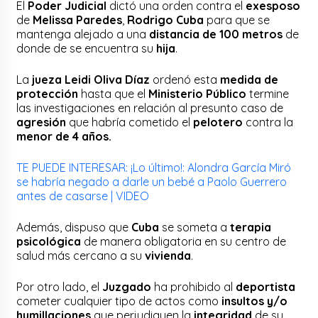
El
Poder Judicial
dictó una orden contra el
exesposo
de
Melissa Paredes
,
Rodrigo Cuba
para que se
mantenga alejado a una
distancia de 100 metros
de
donde de se encuentra su
hija
.
La
jueza Leidi Oliva Díaz
ordenó esta
medida de
protección
hasta que el
Ministerio Público
termine
las investigaciones en relación al presunto caso de
agresión
que habría cometido el
pelotero
contra la
menor de 4 años.
TE PUEDE INTERESAR: ¡Lo último!: Alondra García Miró
se habría negado a darle un bebé a Paolo Guerrero
antes de casarse | VIDEO
Además, dispuso que
Cuba
se someta a
terapia
psicológica
de manera obligatoria en su centro de
salud más cercano a su
vivienda
.
Por otro lado, el
Juzgado
ha prohibido al
deportista
cometer cualquier tipo de actos como
insultos y/o
humillaciones
que perjudiquen la
integridad
de su