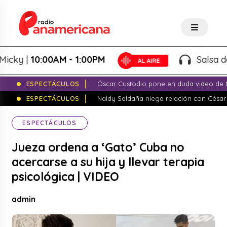
 |
10:00AM - 1:00PM
Salsa de Pes
ESPECTÁCULOS
Óscar Custodio pone en duda video de N
ESPECTÁCULOS
Naldy Saldaña niega relación con César
ESPECTÁCULOS
Jueza ordena a ‘Gato’ Cuba no
acercarse a su hija y llevar terapia
psicológica | VIDEO
admin