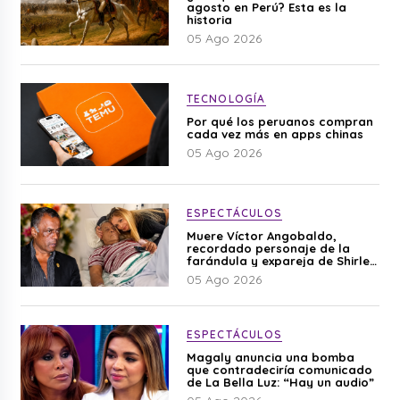
agosto en Perú? Esta es la
historia
05 Ago 2026
TECNOLOGÍA
Por qué los peruanos compran
cada vez más en apps chinas
05 Ago 2026
ESPECTÁCULOS
Muere Víctor Angobaldo,
recordado personaje de la
farándula y expareja de Shirley
Cherres
05 Ago 2026
ESPECTÁCULOS
Magaly anuncia una bomba
que contradeciría comunicado
de La Bella Luz: “Hay un audio”