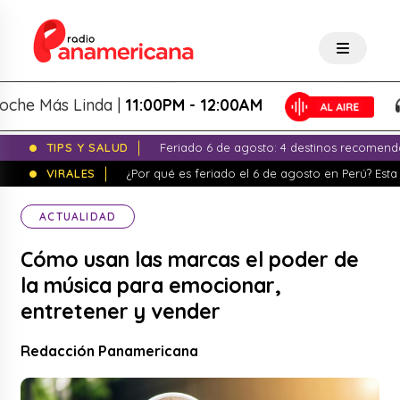
Más Linda |
11:00PM - 12:00AM
L
TIPS Y SALUD
Feriado 6 de agosto: 4 destinos recomend
VIRALES
¿Por qué es feriado el 6 de agosto en Perú? Esta 
ACTUALIDAD
Cómo usan las marcas el poder de
la música para emocionar,
entretener y vender
Redacción Panamericana