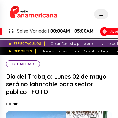
Salsa Variada |
00:00AM - 05:00AM
ESPECTÁCULOS
Óscar Custodio pone en duda video de N
DEPORTES
Universitario vs. Sporting Cristal: así llegan a
ACTUALIDAD
Día del Trabajo: Lunes 02 de mayo
será no laborable para sector
público | FOTO
admin