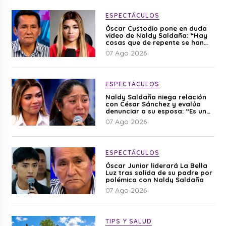
ESPECTÁCULOS
Óscar Custodio pone en duda
video de Naldy Saldaña: “Hay
cosas que de repente se han
editado”
07 Ago 2026
ESPECTÁCULOS
Naldy Saldaña niega relación
con César Sánchez y evalúa
denunciar a su esposa: “Es una
difamación”
07 Ago 2026
ESPECTÁCULOS
Óscar Junior liderará La Bella
Luz tras salida de su padre por
polémica con Naldy Saldaña
07 Ago 2026
TIPS Y SALUD