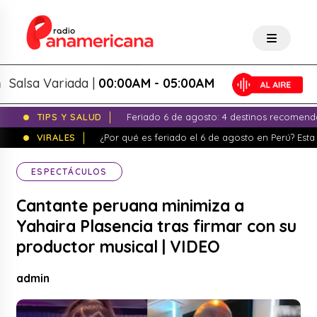
lsa Variada |
00:00AM - 05:00AM
TIPS Y SALUD
Feriado 6 de agosto: 4 destinos recomend
VIRALES
¿Por qué es feriado el 6 de agosto en Perú? Esta 
ESPECTÁCULOS
Cantante peruana minimiza a
Yahaira Plasencia tras firmar con su
productor musical | VIDEO
admin