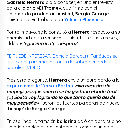
Gabriela Herrera
dio a conocer, en una entrevista
para el
diario «El Trome»
, que firmó con el
reconocido
productor musical, Sergio George
quien también trabaja con
Yahaira Plasencia
.
Por tal motivo, se le consultó a
Herrera
respecto a su
enemistad
con la
salsera
a quien, hace unos meses,
tildó de
‘egocéntrica’
y
‘déspota’.
TE PUEDE INTERESAR: Daniela Darcourt: Fanáticos se
molestan y arremeten contra la salsera en redes
sociales | VIDEO
Tras esta pregunta,
Herrera
envió un duro dardo a la
expareja de Jefferson Farfán.
«No necesito de
ampays porque nunca me ha gustado el lado fácil
(…) Solita voy logrando lo que tanto quería desde
muy pequeña»
, fueron las fuertes palabras del nuevo
‘fichaje’
de
Sergio George.
En esa línea, la también
bailarina
dejó en claro que no
tendría problemas de sentarse a tomarse un café