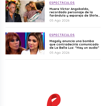
ESPECTÁCULOS
Muere Víctor Angobaldo,
recordado personaje de la
farándula y expareja de Shirley
Cherres
05 Ago 2026
ESPECTÁCULOS
Magaly anuncia una bomba
que contradeciría comunicado
de La Bella Luz: “Hay un audio”
05 Ago 2026