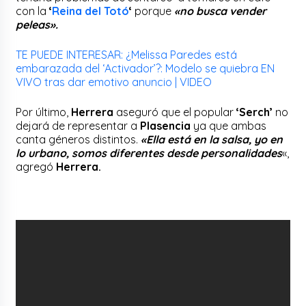
con la
‘
Reina del Totó
‘
porque
«no busca vender
peleas».
TE PUEDE INTERESAR: ¿Melissa Paredes está
embarazada del ‘Activador’?: Modelo se quiebra EN
VIVO tras dar emotivo anuncio | VIDEO
Por último,
Herrera
aseguró que el popular
‘Serch’
no
dejará de representar a
Plasencia
ya que ambas
canta géneros distintos.
«Ella está en la salsa, yo en
lo urbano, somos diferentes desde personalidades
«,
agregó
Herrera.