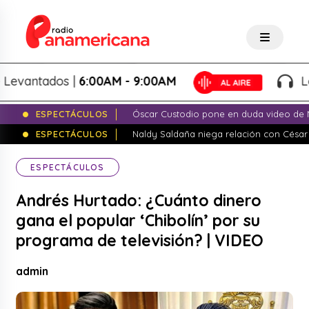
antados |
6:00AM - 9:00AM
Lo Me
ESPECTÁCULOS
Óscar Custodio pone en duda video de N
ESPECTÁCULOS
Naldy Saldaña niega relación con César
ESPECTÁCULOS
Andrés Hurtado: ¿Cuánto dinero
gana el popular ‘Chibolín’ por su
programa de televisión? | VIDEO
admin