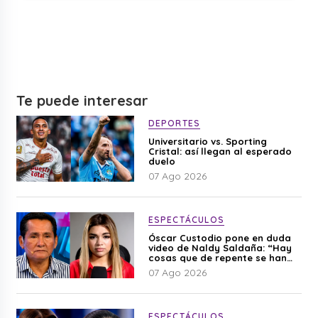
Te puede interesar
DEPORTES
Universitario vs. Sporting
Cristal: así llegan al esperado
duelo
07 Ago 2026
ESPECTÁCULOS
Óscar Custodio pone en duda
video de Naldy Saldaña: “Hay
cosas que de repente se han
editado”
07 Ago 2026
ESPECTÁCULOS