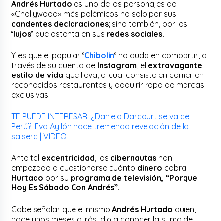
Andrés Hurtado
es uno de los personajes de
«Chollywood» más polémicos no solo por sus
candentes declaraciones
; sino también, por los
‘lujos’
que ostenta en sus
redes sociales.
Y es que el popular
‘
Chibolín
‘
no duda en compartir, a
través de su cuenta de
Instagram
, el
extravagante
estilo de vida
que lleva, el cual consiste en comer en
reconocidos restaurantes y adquirir ropa de marcas
exclusivas.
TE PUEDE INTERESAR: ¿Daniela Darcourt se va del
Perú?: Eva Ayllón hace tremenda revelación de la
salsera | VIDEO
Ante tal
excentricidad
, los
cibernautas
han
empezado a cuestionarse cuánto
dinero
cobra
Hurtado
por su
programa de televisión, “Porque
Hoy Es Sábado Con Andrés”
.
Cabe señalar que el mismo
Andrés Hurtado
quien,
hace unos meses atrás, dio a conocer la suma de