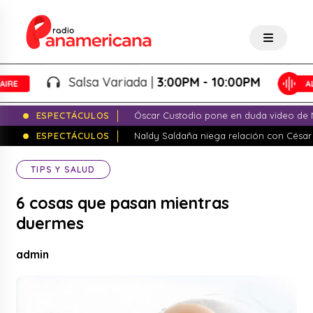
Salsa Variada |
3:00PM - 10:00PM
ESPECTÁCULOS
Óscar Custodio pone en duda video de N
ESPECTÁCULOS
Naldy Saldaña niega relación con César
TIPS Y SALUD
6 cosas que pasan mientras
duermes
admin