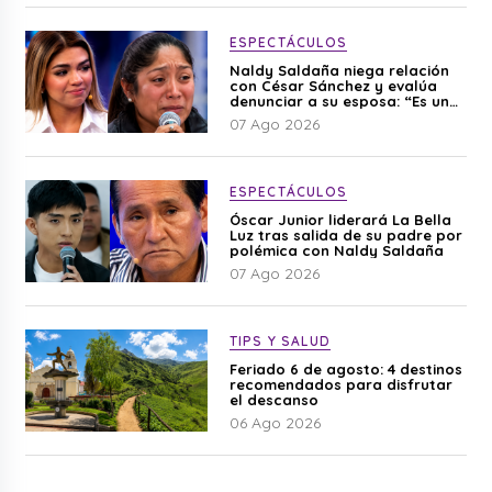
ESPECTÁCULOS
Naldy Saldaña niega relación
con César Sánchez y evalúa
denunciar a su esposa: “Es una
difamación”
07 Ago 2026
ESPECTÁCULOS
Óscar Junior liderará La Bella
Luz tras salida de su padre por
polémica con Naldy Saldaña
07 Ago 2026
TIPS Y SALUD
Feriado 6 de agosto: 4 destinos
recomendados para disfrutar
el descanso
06 Ago 2026