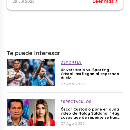
Leer más
28 Jul 2026
Te puede interesar
DEPORTES
Universitario vs. Sporting
Cristal: así llegan al esperado
duelo
07 Ago 2026
ESPECTÁCULOS
Óscar Custodio pone en duda
video de Naldy Saldaña: “Hay
cosas que de repente se han
editado”
07 Ago 2026