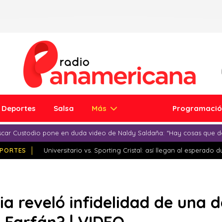
Deportes
Salsa
Más
Programaci
car Custodio pone en duda video de Naldy Saldaña: “Hay cosas que d
PORTES
Universitario vs. Sporting Cristal: así llegan al esperado 
ia reveló infidelidad de una d