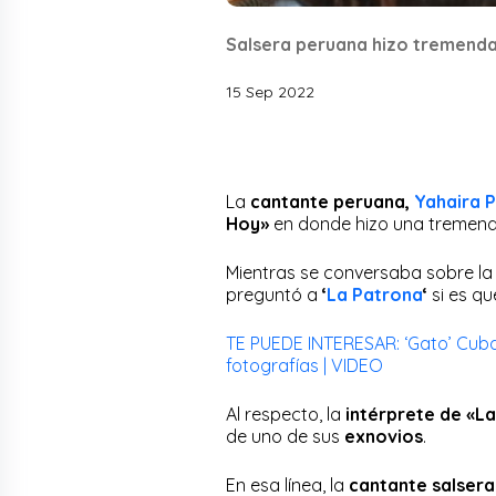
Salsera peruana hizo tremend
15 Sep 2022
La
cantante peruana,
Yahaira P
Hoy»
en donde hizo una tremend
Mientras se conversaba sobre l
preguntó a
‘
La Patrona
‘
si es qu
TE PUEDE INTERESAR: ‘Gato’ Cub
fotografías | VIDEO
Al respecto, la
intérprete de «L
de uno de sus
exnovios
.
En esa línea, la
cantante salser