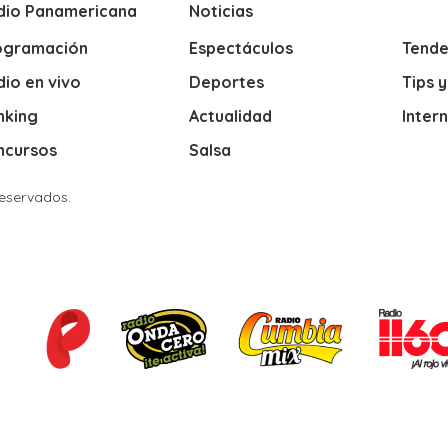
dio Panamericana
Noticias
ogramación
Espectáculos
Tende
io en vivo
Deportes
Tips 
nking
Actualidad
Inter
ncursos
Salsa
Reservados.