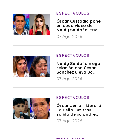
ESPECTÁCULOS
Óscar Custodio pone
en duda video de
Naldy Saldaña: “Hay
cosas que de repente
07 Ago 2026
se han editado”
ESPECTÁCULOS
Naldy Saldaña niega
relación con César
Sánchez y evalúa
denunciar a su
07 Ago 2026
esposa: “Es una
difamación”
ESPECTÁCULOS
Óscar Junior liderará
La Bella Luz tras
salida de su padre
por polémica con
07 Ago 2026
Naldy Saldaña