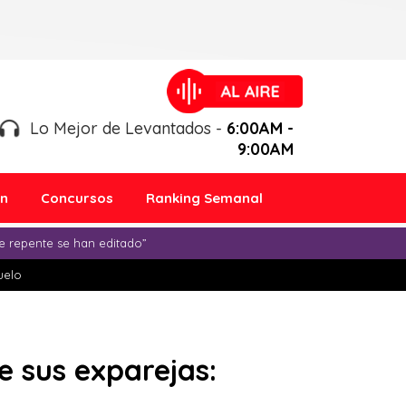
Lo Mejor de Levantados -
6:00AM -
9:00AM
ón
Concursos
Ranking Semanal
e repente se han editado”
duelo
e sus exparejas: