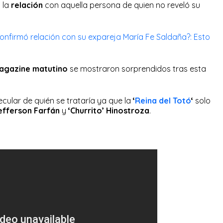
 la
relación
con aquella persona de quien no reveló su
nfirmó relación con su expareja María Fe Saldaña?: Esto
agazine matutino
se mostraron sorprendidos tras esta
cular de quién se trataría ya que la
‘
Reina del Totó
‘
solo
efferson Farfán
y
‘Churrito’ Hinostroza
.