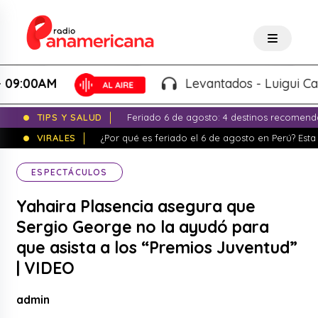
0AM
Levantados - Luigui Carbajal 
TIPS Y SALUD
Feriado 6 de agosto: 4 destinos recomend
VIRALES
¿Por qué es feriado el 6 de agosto en Perú? Esta 
ESPECTÁCULOS
Yahaira Plasencia asegura que
Sergio George no la ayudó para
que asista a los “Premios Juventud”
| VIDEO
admin