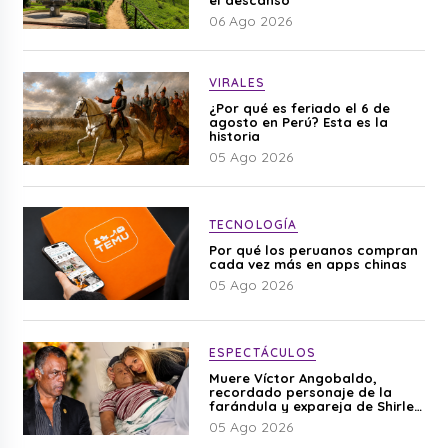
06 Ago 2026
VIRALES
¿Por qué es feriado el 6 de
agosto en Perú? Esta es la
historia
05 Ago 2026
TECNOLOGÍA
Por qué los peruanos compran
cada vez más en apps chinas
05 Ago 2026
ESPECTÁCULOS
Muere Víctor Angobaldo,
recordado personaje de la
farándula y expareja de Shirley
Cherres
05 Ago 2026