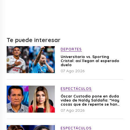
Te puede interesar
DEPORTES
Universitario vs. Sporting
Cristal: así llegan al esperado
duelo
07 Ago 2026
ESPECTÁCULOS
Óscar Custodio pone en duda
video de Naldy Saldaña: “Hay
cosas que de repente se han
editado”
07 Ago 2026
ESPECTÁCULOS