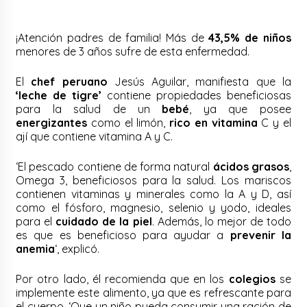
¡Atención padres de familia! Más de
43,5% de niños
menores de 3 años sufre de esta enfermedad.
El
chef peruano
Jesús Aguilar, manifiesta que la
‘leche de tigre’
contiene propiedades beneficiosas
para la salud de un
bebé
, ya que posee
energizantes
como el limón,
rico en vitamina
C y el
ají que contiene vitamina A y C.
‘El pescado contiene de forma natural
ácidos grasos
,
Omega 3, beneficiosos para la salud. Los mariscos
contienen vitaminas y minerales como la A y D, así
como el fósforo, magnesio, selenio y yodo, ideales
para el
cuidado de la piel
. Además, lo mejor de todo
es que es beneficioso para ayudar a
prevenir la
anemia
‘, explicó.
Por otro lado, él recomienda que en los
colegios
se
implemente este alimento, ya que es refrescante para
el cuerpo, ‘Que un niño pueda consumir una ración de