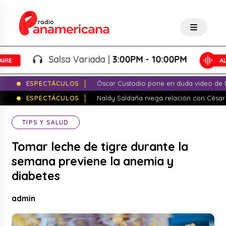
Salsa Variada |
3:00PM - 10:00PM
ESPECTÁCULOS
Óscar Custodio pone en duda video de N
ESPECTÁCULOS
Naldy Saldaña niega relación con César
TIPS Y SALUD
Tomar leche de tigre durante la
semana previene la anemia y
diabetes
admin