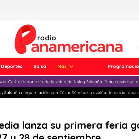
Deportes
Salsa
Más
Programaci
car Custodio pone en duda video de Naldy Saldaña: “Hay cosas que d
y Saldaña niega relación con César Sánchez y evalúa denunciar a su 
dia lanza su primera feria 
 27 y 28 de septiembre