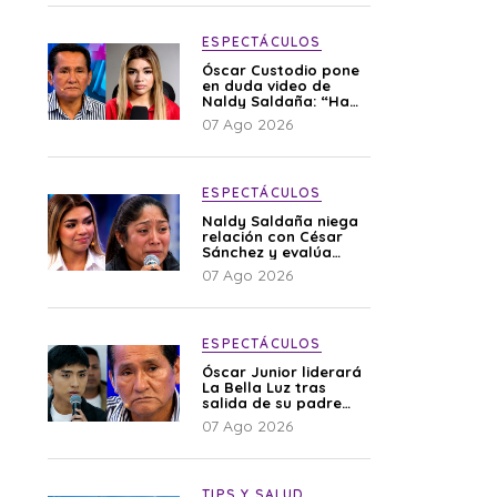
ESPECTÁCULOS
Óscar Custodio pone
en duda video de
Naldy Saldaña: “Hay
cosas que de repente
07 Ago 2026
se han editado”
ESPECTÁCULOS
Naldy Saldaña niega
relación con César
Sánchez y evalúa
denunciar a su
07 Ago 2026
esposa: “Es una
difamación”
ESPECTÁCULOS
Óscar Junior liderará
La Bella Luz tras
salida de su padre
por polémica con
07 Ago 2026
Naldy Saldaña
TIPS Y SALUD