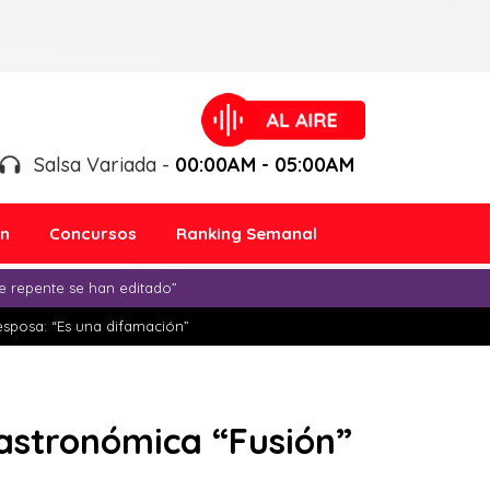
Salsa Variada -
00:00AM - 05:00AM
ón
Concursos
Ranking Semanal
e repente se han editado”
esposa: “Es una difamación”
gastronómica “Fusión”