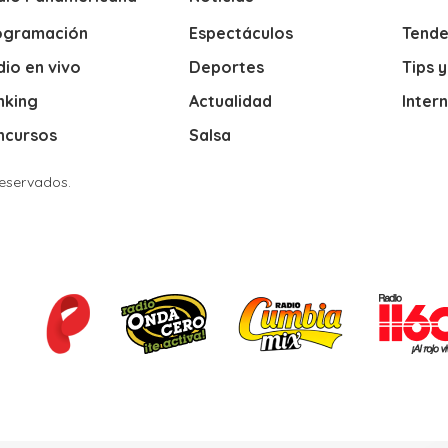
ogramación
Espectáculos
Tende
io en vivo
Deportes
Tips 
nking
Actualidad
Inter
ncursos
Salsa
Reservados.