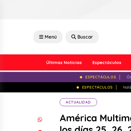
Menú
Buscar
Últimas Noticias
Espectáculos
ESPECTÁCULOS
Ós
ESPECTÁCULOS
Nald
ACTUALIDAD
América Multime
los días 25, 26,