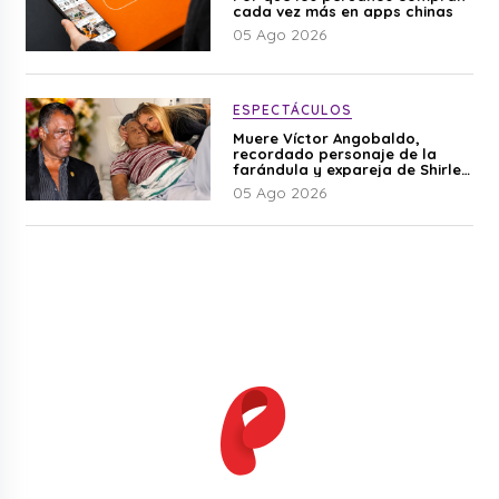
cada vez más en apps chinas
05 Ago 2026
ESPECTÁCULOS
Muere Víctor Angobaldo,
recordado personaje de la
farándula y expareja de Shirley
Cherres
05 Ago 2026