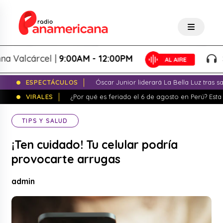
alcárcel |
9:00AM - 12:00PM
Spla
ESPECTÁCULOS
Óscar Junior liderará La Bella Luz tras 
VIRALES
¿Por qué es feriado el 6 de agosto en Perú? Esta 
TIPS Y SALUD
¡Ten cuidado! Tu celular podría
provocarte arrugas
admin