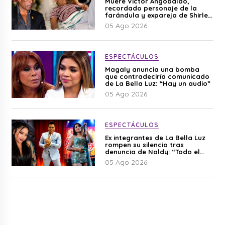
Muere Víctor Angobaldo,
recordado personaje de la
farándula y expareja de Shirley
Cherres
05 Ago 2026
ESPECTÁCULOS
Magaly anuncia una bomba
que contradeciría comunicado
de La Bella Luz: “Hay un audio”
05 Ago 2026
ESPECTÁCULOS
Ex integrantes de La Bella Luz
rompen su silencio tras
denuncia de Naldy: “Todo el
mundo lo sabía”
05 Ago 2026