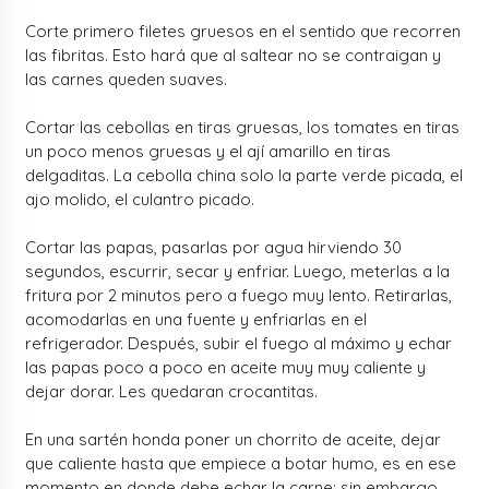
Corte primero filetes gruesos en el sentido que recorren
las fibritas. Esto hará que al saltear no se contraigan y
las carnes queden suaves.
Cortar las cebollas en tiras gruesas, los tomates en tiras
un poco menos gruesas y el ají amarillo en tiras
delgaditas. La cebolla china solo la parte verde picada, el
ajo molido, el culantro picado.
Cortar las papas, pasarlas por agua hirviendo 30
segundos, escurrir, secar y enfriar. Luego, meterlas a la
fritura por 2 minutos pero a fuego muy lento. Retirarlas,
acomodarlas en una fuente y enfriarlas en el
refrigerador. Después, subir el fuego al máximo y echar
las papas poco a poco en aceite muy muy caliente y
dejar dorar. Les quedaran crocantitas.
En una sartén honda poner un chorrito de aceite, dejar
que caliente hasta que empiece a botar humo, es en ese
momento en donde debe echar la carne; sin embargo,