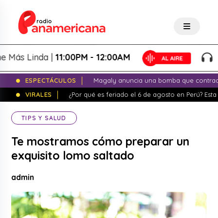
ás Linda |
11:00PM - 12:00AM
La 
ESPECTÁCULOS
Magaly anuncia una bomba que contrade
VIRALES
¿Por qué es feriado el 6 de agosto en Perú? Esta 
TIPS Y SALUD
Te mostramos cómo preparar un
exquisito lomo saltado
admin