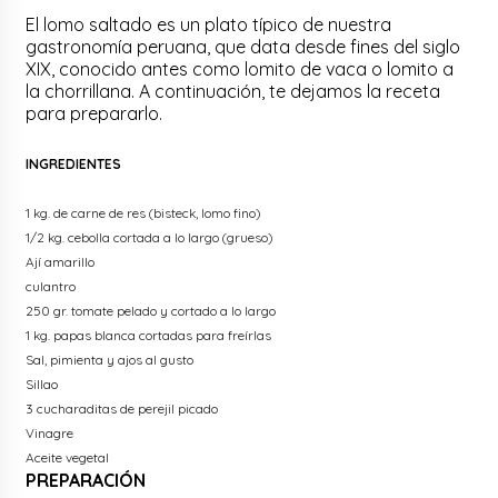
El lomo saltado es un plato típico de nuestra
gastronomía peruana, que data desde fines del siglo
XIX, conocido antes como lomito de vaca o lomito a
la chorrillana. A continuación, te dejamos la receta
para prepararlo.
I
NGREDIENTES
1 kg. de carne de res (bisteck, lomo fino)
1/2 kg. cebolla cortada a lo largo (grueso)
Ají amarillo
culantro
250 gr. tomate pelado y cortado a lo largo
1 kg. papas blanca cortadas para freírlas
Sal, pimienta y ajos al gusto
Sillao
3 cucharaditas de perejil picado
Vinagre
Aceite vegetal
PREPARACIÓN