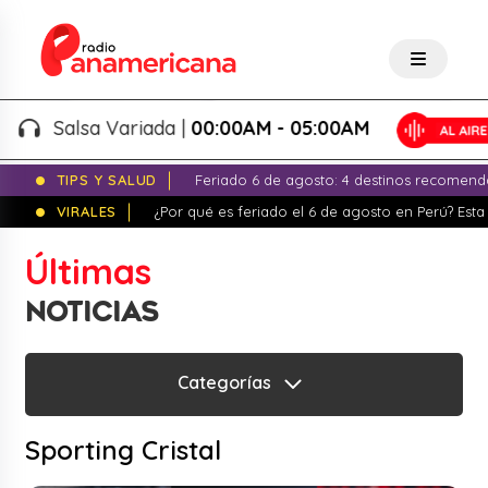
alsa Variada |
00:00AM - 05:00AM
TIPS Y SALUD
Feriado 6 de agosto: 4 destinos recomend
VIRALES
¿Por qué es feriado el 6 de agosto en Perú? Esta 
Últimas
NOTICIAS
Categorías
Sporting Cristal