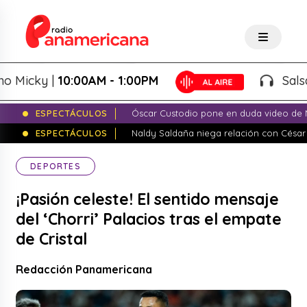
cky |
10:00AM - 1:00PM
Salsa de 
ESPECTÁCULOS
Óscar Custodio pone en duda video de N
ESPECTÁCULOS
Naldy Saldaña niega relación con César
DEPORTES
¡Pasión celeste! El sentido mensaje
del ‘Chorri’ Palacios tras el empate
de Cristal
Redacción Panamericana