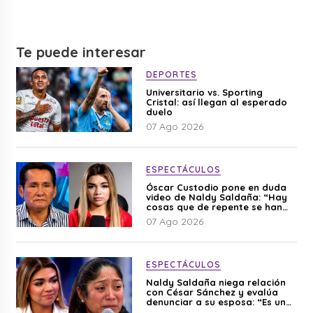
Te puede interesar
DEPORTES
Universitario vs. Sporting
Cristal: así llegan al esperado
duelo
07 Ago 2026
ESPECTÁCULOS
Óscar Custodio pone en duda
video de Naldy Saldaña: “Hay
cosas que de repente se han
editado”
07 Ago 2026
ESPECTÁCULOS
Naldy Saldaña niega relación
con César Sánchez y evalúa
denunciar a su esposa: “Es una
difamación”