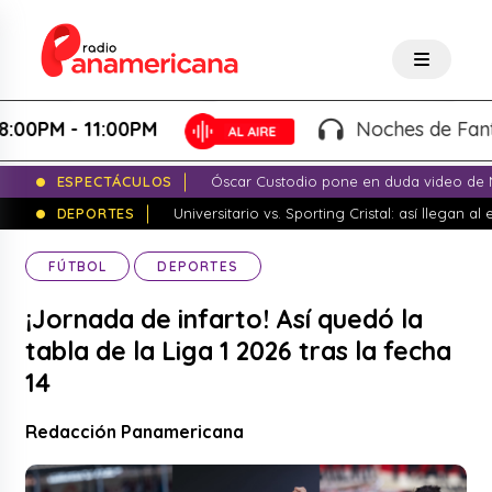
PM - 11:00PM
Noches de Fantasía 
ESPECTÁCULOS
Óscar Custodio pone en duda video de N
DEPORTES
Universitario vs. Sporting Cristal: así llegan a
FÚTBOL
DEPORTES
¡Jornada de infarto! Así quedó la
tabla de la Liga 1 2026 tras la fecha
14
Redacción Panamericana