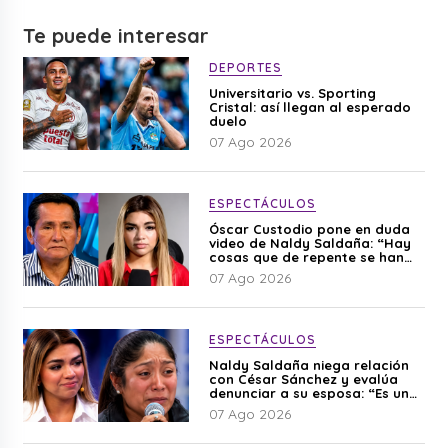
Te puede interesar
DEPORTES
Universitario vs. Sporting
Cristal: así llegan al esperado
duelo
07 Ago 2026
ESPECTÁCULOS
Óscar Custodio pone en duda
video de Naldy Saldaña: “Hay
cosas que de repente se han
editado”
07 Ago 2026
ESPECTÁCULOS
Naldy Saldaña niega relación
con César Sánchez y evalúa
denunciar a su esposa: “Es una
difamación”
07 Ago 2026