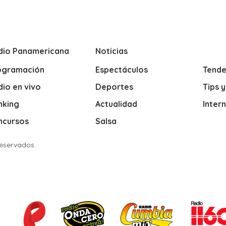
dio Panamericana
Noticias
ogramación
Espectáculos
Tende
io en vivo
Deportes
Tips 
nking
Actualidad
Inter
ncursos
Salsa
Reservados.