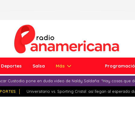
Deportes
Salsa
Más
Programaci
car Custodio pone en duda video de Naldy Saldaña: “Hay cosas que d
PORTES
Universitario vs. Sporting Cristal: así llegan al esperado 