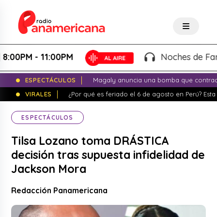
PM - 11:00PM
Noches de Fantasía 
ESPECTÁCULOS
Magaly anuncia una bomba que contrade
VIRALES
¿Por qué es feriado el 6 de agosto en Perú? Esta 
ESPECTÁCULOS
Tilsa Lozano toma DRÁSTICA
decisión tras supuesta infidelidad de
Jackson Mora
Redacción Panamericana