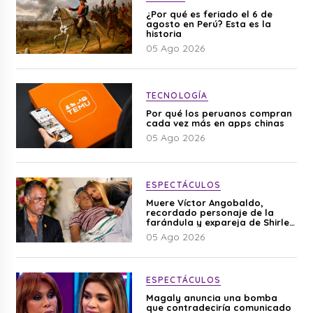
¿Por qué es feriado el 6 de
agosto en Perú? Esta es la
historia
05 Ago 2026
TECNOLOGÍA
Por qué los peruanos compran
cada vez más en apps chinas
05 Ago 2026
ESPECTÁCULOS
Muere Víctor Angobaldo,
recordado personaje de la
farándula y expareja de Shirley
Cherres
05 Ago 2026
ESPECTÁCULOS
Magaly anuncia una bomba
que contradeciría comunicado