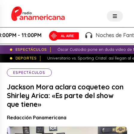
PM - 11:00PM
Noches de Fantasía 
ESPECTÁCULOS
Óscar Custodio pone en duda video de N
DEPORTES
Universitario vs. Sporting Cristal: así llegan a
ESPECTÁCULOS
Jackson Mora aclara coqueteo con
Shirley Arica: «Es parte del show
que tiene»
Redacción Panamericana