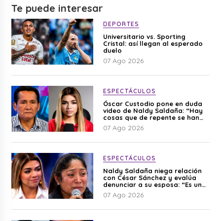
Te puede interesar
DEPORTES
Universitario vs. Sporting
Cristal: así llegan al esperado
duelo
07 Ago 2026
ESPECTÁCULOS
Óscar Custodio pone en duda
video de Naldy Saldaña: “Hay
cosas que de repente se han
editado”
07 Ago 2026
ESPECTÁCULOS
Naldy Saldaña niega relación
con César Sánchez y evalúa
denunciar a su esposa: “Es una
difamación”
07 Ago 2026