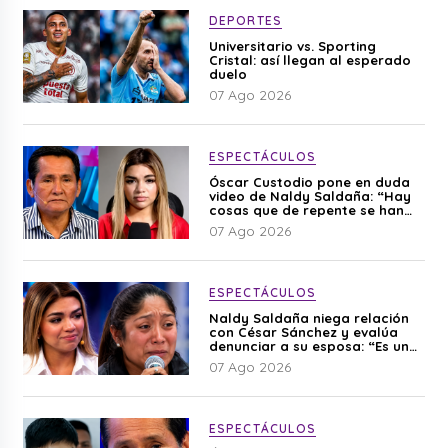
DEPORTES
Universitario vs. Sporting
Cristal: así llegan al esperado
duelo
07 Ago 2026
ESPECTÁCULOS
Óscar Custodio pone en duda
video de Naldy Saldaña: “Hay
cosas que de repente se han
editado”
07 Ago 2026
ESPECTÁCULOS
Naldy Saldaña niega relación
con César Sánchez y evalúa
denunciar a su esposa: “Es una
difamación”
07 Ago 2026
ESPECTÁCULOS