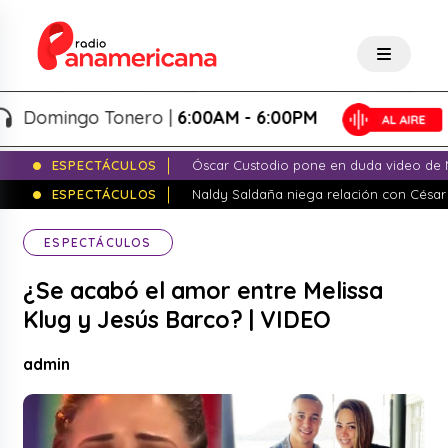
omingo Tonero |
6:00AM - 6:00PM
ESPECTÁCULOS
Óscar Custodio pone en duda video de N
ESPECTÁCULOS
Naldy Saldaña niega relación con César
ESPECTÁCULOS
¿Se acabó el amor entre Melissa
Klug y Jesús Barco? | VIDEO
admin