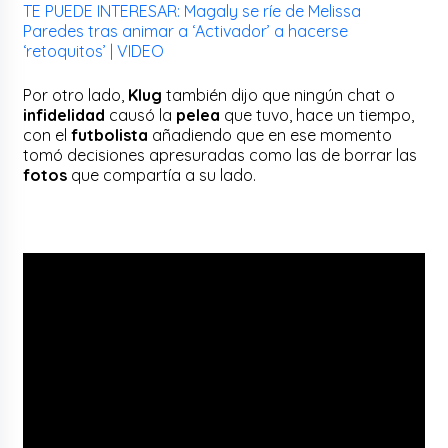
TE PUEDE INTERESAR: Magaly se ríe de Melissa
Paredes tras animar a ‘Activador’ a hacerse
‘retoquitos’ | VIDEO
Por otro lado,
Klug
también dijo que ningún chat o
infidelidad
causó la
pelea
que tuvo, hace un tiempo,
con el
futbolista
añadiendo que en ese momento
tomó decisiones apresuradas como las de borrar las
fotos
que compartía a su lado.