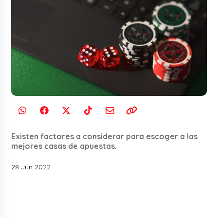
Existen factores a considerar para escoger a las
mejores casas de apuestas.
28 Jun 2022