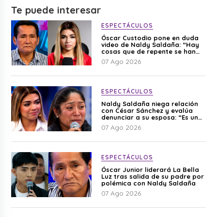
Te puede interesar
ESPECTÁCULOS
Óscar Custodio pone en duda
video de Naldy Saldaña: “Hay
cosas que de repente se han
editado”
07 Ago 2026
ESPECTÁCULOS
Naldy Saldaña niega relación
con César Sánchez y evalúa
denunciar a su esposa: “Es una
difamación”
07 Ago 2026
ESPECTÁCULOS
Óscar Junior liderará La Bella
Luz tras salida de su padre por
polémica con Naldy Saldaña
07 Ago 2026