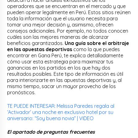
operadores que se encuentran en el mercado y que
pueden operar legalmente en Perú. Estos sitios reúnen
toda la información que el usuario necesita para
tomar una mejor decisión y, asimismo, ofrecen
consejos adicionales. Por ejemplo, no todos conocen
cuáles son las mejores maneras de alcanzar
beneficios garantizados.
Una guía sobre el arbitraje
en las apuestas deportivas
como la que puedes
encontrar en Gana Perú, te explica detalladamente
cómo usar esta estrategia para maximizar tus
ganancias en los partidos en los que hay dos
resultados posibles. Este tipo de información es útil
para interiorizarte en las apuestas deportivas y, al
mismo tiempo, sacar un mayor provecho de los
pronósticos.
TE PUEDE INTERESAR: Melissa Paredes regala al
‘Activador’ una noche en exclusivo hotel por su
aniversario: “Soy buena novia” | VIDEO
El apartado de preguntas frecuentes