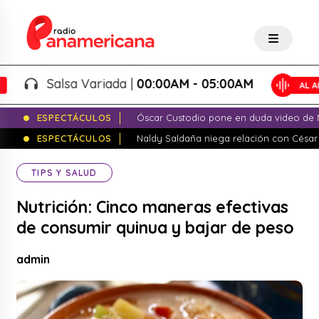
Salsa Variada |
00:00AM - 05:00AM
ESPECTÁCULOS
Óscar Custodio pone en duda video de N
ESPECTÁCULOS
Naldy Saldaña niega relación con César
TIPS Y SALUD
Nutrición: Cinco maneras efectivas
de consumir quinua y bajar de peso
admin