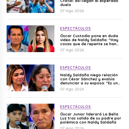
Cristal: así llegan al esperado
duelo
07 Ago 2026
ESPECTÁCULOS
Óscar Custodio pone en duda
video de Naldy Saldaña: “Hay
cosas que de repente se han
editado”
07 Ago 2026
ESPECTÁCULOS
Naldy Saldaña niega relación
con César Sánchez y evalúa
denunciar a su esposa: “Es una
difamación”
07 Ago 2026
ESPECTÁCULOS
Óscar Junior liderará La Bella
Luz tras salida de su padre por
polémica con Naldy Saldaña
07 Ago 2026