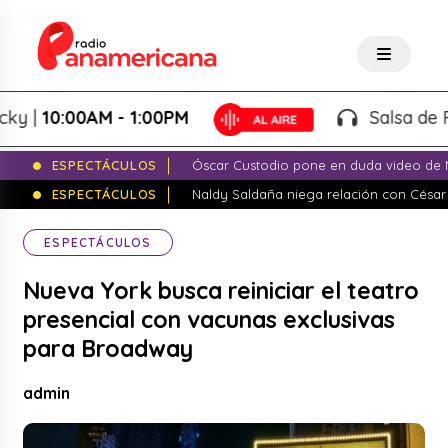
|
10:00AM - 1:00PM
Salsa de Peso 
ESPECTÁCULOS
Óscar Custodio pone en duda video de N
ESPECTÁCULOS
Naldy Saldaña niega relación con César
ESPECTÁCULOS
Nueva York busca reiniciar el teatro
presencial con vacunas exclusivas
para Broadway
admin