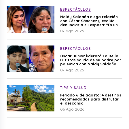
ESPECTÁCULOS
Naldy Saldaña niega relación
con César Sánchez y evalúa
denunciar a su esposa: “Es una
difamación”
07 Ago 2026
ESPECTÁCULOS
Óscar Junior liderará La Bella
Luz tras salida de su padre por
polémica con Naldy Saldaña
07 Ago 2026
TIPS Y SALUD
Feriado 6 de agosto: 4 destinos
recomendados para disfrutar
el descanso
06 Ago 2026