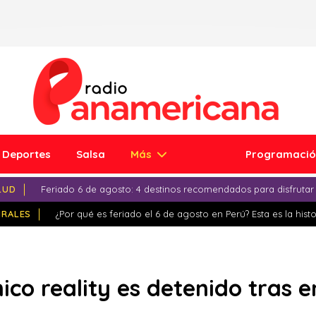
Deportes
Salsa
Más
Programaci
LUD
Feriado 6 de agosto: 4 destinos recomendados para disfrutar
IRALES
¿Por qué es feriado el 6 de agosto en Perú? Esta es la histo
ico reality es detenido tras e