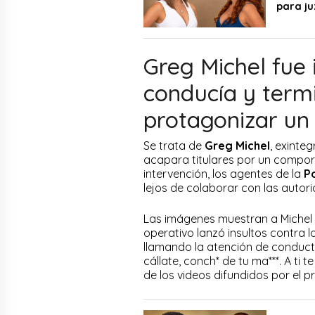
para ju
Greg Michel fue 
conducía y term
protagonizar un 
Se trata de
Greg Michel
, exinte
acapara titulares por un compor
intervención, los agentes de la
Po
lejos de colaborar con las autor
Las imágenes muestran a Michel 
operativo lanzó insultos contra lo
llamando la atención de conduct
cállate, conch* de tu ma***. A ti t
de los videos difundidos por el