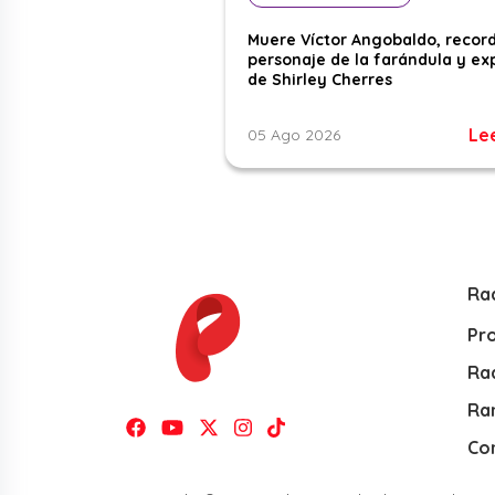
Muere Víctor Angobaldo, recor
personaje de la farándula y ex
de Shirley Cherres
Le
05 Ago 2026
Ra
Pr
Rad
Ra
Co