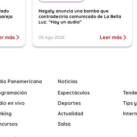
dado
Magaly anuncia una bomba que
pareja
contradeciría comunicado de La Bella
Luz: “Hay un audio”
er más
Leer más
05 Ago 2026
dio Panamericana
Noticias
ogramación
Espectáculos
Tende
io en vivo
Deportes
Tips 
nking
Actualidad
Inter
ncursos
Salsa