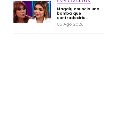
ESPECTÁCULOS
Magaly anuncia una
bomba que
contradeciría
comunicado de La
05 Ago 2026
Bella Luz: “Hay un
audio”