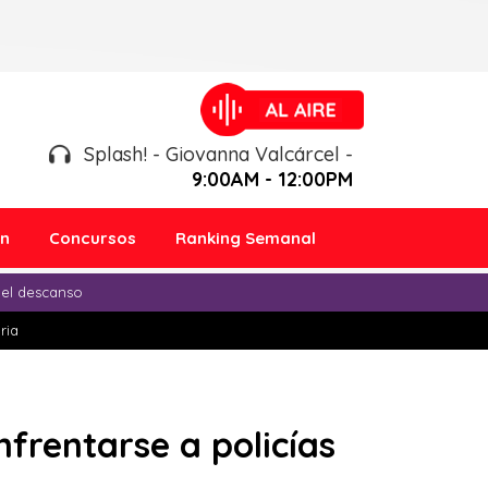
Splash! - Giovanna Valcárcel -
9:00AM - 12:00PM
ón
Concursos
Ranking Semanal
 el descanso
ria
nfrentarse a policías