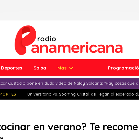
Deportes
Salsa
Más
Programaci
car Custodio pone en duda video de Naldy Saldaña: “Hay cosas que d
PORTES
Universitario vs. Sporting Cristal: así llegan al esperado 
cocinar en verano? Te recome