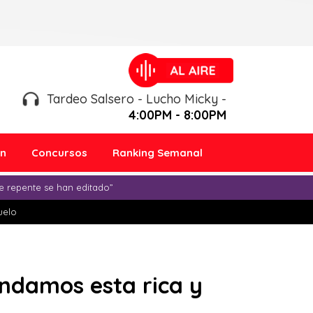
Tardeo Salsero - Lucho Micky -
4:00PM - 8:00PM
ón
Concursos
Ranking Semanal
e repente se han editado”
duelo
ndamos esta rica y