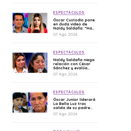
ESPECTÁCULOS
Óscar Custodio pone
en duda video de
Naldy Saldaña: “Hay
cosas que de repente
07 Ago 2026
se han editado”
ESPECTÁCULOS
Naldy Saldaña niega
relación con César
Sánchez y evalúa
denunciar a su
07 Ago 2026
esposa: “Es una
difamación”
ESPECTÁCULOS
Óscar Junior liderará
La Bella Luz tras
salida de su padre
por polémica con
07 Ago 2026
Naldy Saldaña