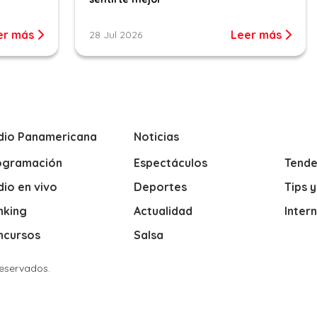
er más
Leer más
28 Jul 2026
dio Panamericana
Noticias
ogramación
Espectáculos
Tende
io en vivo
Deportes
Tips 
nking
Actualidad
Inter
ncursos
Salsa
Reservados.