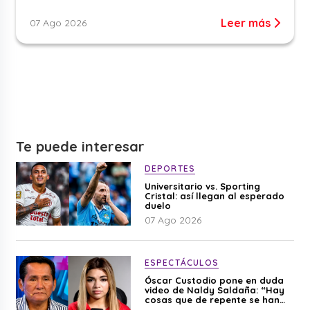
Leer más
07 Ago 2026
Te puede interesar
DEPORTES
Universitario vs. Sporting
Cristal: así llegan al esperado
duelo
07 Ago 2026
ESPECTÁCULOS
Óscar Custodio pone en duda
video de Naldy Saldaña: “Hay
cosas que de repente se han
editado”