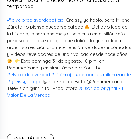
convertirse en uno de los más comentados de la
temporada.
@elvalordelaverdadoficial
Greissy ya habló, pero Milena
Zárate no piensa quedarse callada
. Del otro lado de
la historia, la hermana mayor se sienta en el sillón rojo
para soltar lo que calló, lo que dolió y lo que todavía
arde. Esta edición promete tensión, verdades incómodas
y videos reveladores de una rivalidad desde hace años
.
Este domingo 31 de agosto, 10 p.m. en
Panamericana y en simultáneo por YouTube.
#elvalordelaverdad
#sillónrojo
#betoortiz
#milenazarate
#greissyortega
@el detrás de Beto @Panamericana
Televisión @Infiinito | Productora
♬ sonido original – El
Valor De La Verdad
ESPECTÁCULOS