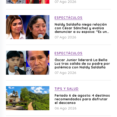
07 Ago 2026
ESPECTÁCULOS
Naldy Saldaña niega relación
con César Sánchez y evalúa
denunciar a su esposa: “Es una
difamación”
07 Ago 2026
ESPECTÁCULOS
Óscar Junior liderará La Bella
Luz tras salida de su padre por
polémica con Naldy Saldaña
07 Ago 2026
TIPS Y SALUD
Feriado 6 de agosto: 4 destinos
recomendados para disfrutar
el descanso
06 Ago 2026