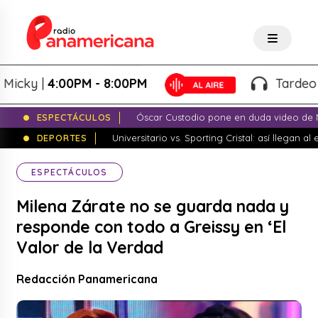
ky |
4:00PM - 8:00PM
Tardeo Sals
ESPECTÁCULOS
Óscar Custodio pone en duda video de N
DEPORTES
Universitario vs. Sporting Cristal: así llegan a
ESPECTÁCULOS
Milena Zárate no se guarda nada y
responde con todo a Greissy en ‘El
Valor de la Verdad
Redacción Panamericana