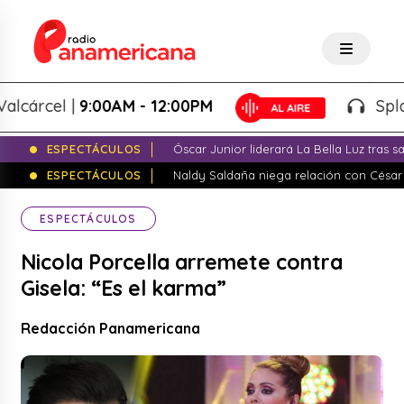
rcel |
9:00AM - 12:00PM
Splash! -
ESPECTÁCULOS
Óscar Junior liderará La Bella Luz tras 
ESPECTÁCULOS
Naldy Saldaña niega relación con César
ESPECTÁCULOS
Nicola Porcella arremete contra
Gisela: “Es el karma”
Redacción Panamericana