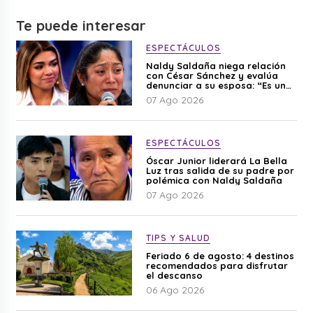
Te puede interesar
ESPECTÁCULOS
Naldy Saldaña niega relación
con César Sánchez y evalúa
denunciar a su esposa: “Es una
difamación”
07 Ago 2026
ESPECTÁCULOS
Óscar Junior liderará La Bella
Luz tras salida de su padre por
polémica con Naldy Saldaña
07 Ago 2026
TIPS Y SALUD
Feriado 6 de agosto: 4 destinos
recomendados para disfrutar
el descanso
06 Ago 2026